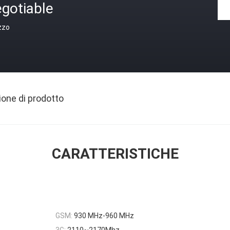
gotiable
zzo
ione di prodotto
CARATTERISTICHE
GSM:
930 MHz-960 MHz
3G:
2110~2170Mhz