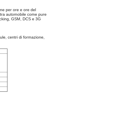
one per ore e ore del
vostra automobile come pure
locking, GSM, DCS e 3G
aule, centri di formazione,