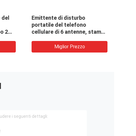
 del
Emittente di disturbo
Emit
portatile del telefono
porta
bo 2G
cellulare di 6 antenne, stampo
cellu
a banda
di ricezione di Bluetooth WiFi
emit
GPSL1
da ta
Miglior Prezzo
I