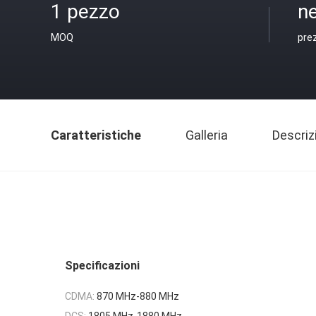
1 pezzo
ne
MOQ
pre
Caratteristiche
Galleria
Descriz
Specificazioni
CDMA:
870 MHz-880 MHz
DCS:
1805 MHz-1880 MHz