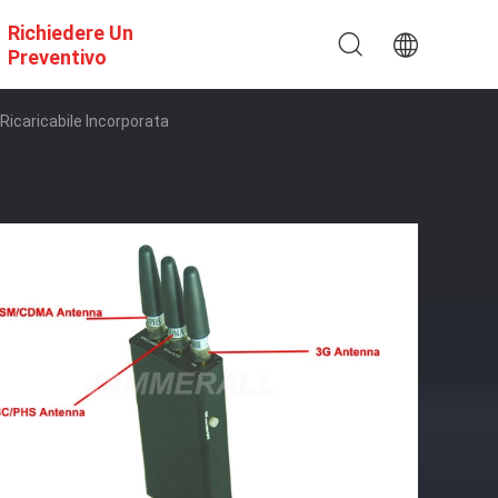
Richiedere Un
Preventivo
Ricaricabile Incorporata