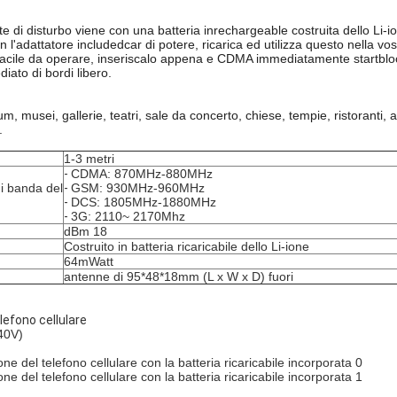
e di disturbo viene con una batteria inrechargeable costruita dello Li-i
 l'adattatore includedcar di potere, ricarica ed utilizza questo nella 
te facile da operare, inseriscalo appena e CDMA immediatamente startb
diato di bordi libero.
ium, musei, gallerie, teatri, sale da concerto, chiese, tempie, ristoranti, 
.
1-3 metri
-
CDMA: 870MHz-880MHz
di banda del
-
GSM: 930MHz-960MHz
-
DCS: 1805MHz-1880MHz
-
3G: 2110~ 2170Mhz
dBm 18
Costruito in batteria ricaricabile dello Li-ione
64mWatt
antenne di 95*48*18mm (L x W x D) fuori
lefono cellulare
40V)