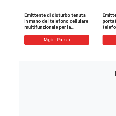
Emittente di disturbo tenuta
Emitte
in mano del telefono cellulare
portat
er la
multifunzionale per la
telefo
fabbrica/Banca/sala da
del se
concerto
GPS
Miglior Prezzo