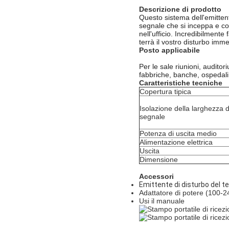
Descrizione di prodotto
Questo sistema dell'emittent
segnale che si inceppa e con
nell'ufficio. Incredibilmen
terrà il vostro disturbo imme
Posto applicabile
Per le sale riunioni, auditor
fabbriche, banche, ospedali
Caratteristiche tecniche
Copertura tipica
Isolazione della larghezza 
segnale
Potenza di uscita medio
Alimentazione elettrica
Uscita
Dimensione
Accessori
Emittente di disturbo del te
Adattatore di potere (100-2
Usi il manuale