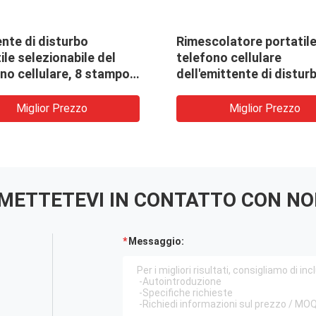
nte di disturbo
Rimescolatore portatile
ile selezionabile del
telefono cellulare
no cellulare, 8 stampo
dell'emittente di distur
gnale delle bande 3G 4G
3G 4G del segnale dell
multi-
Miglior Prezzo
Miglior Prezzo
METTETEVI IN ​​CONTATTO CON NO
Messaggio: